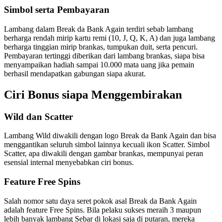
Simbol serta Pembayaran
Lambang dalam Break da Bank Again terdiri sebab lambang
berharga rendah mirip kartu remi (10, J, Q, K, A) dan juga lambang
berharga tinggian mirip brankas, tumpukan duit, serta pencuri.
Pembayaran tertinggi diberikan dari lambang brankas, siapa bisa
menyampaikan hadiah sampai 10.000 mata uang jika pemain
berhasil mendapatkan gabungan siapa akurat.
Ciri Bonus siapa Menggembirakan
Wild dan Scatter
Lambang Wild diwakili dengan logo Break da Bank Again dan bisa
menggantikan seluruh simbol lainnya kecuali ikon Scatter. Simbol
Scatter, apa diwakili dengan gambar brankas, mempunyai peran
esensial internal menyebabkan ciri bonus.
Feature Free Spins
Salah nomor satu daya seret pokok asal Break da Bank Again
adalah feature Free Spins. Bila pelaku sukses meraih 3 maupun
lebih banyak lambang Sebar di lokasi saja di putaran, mereka