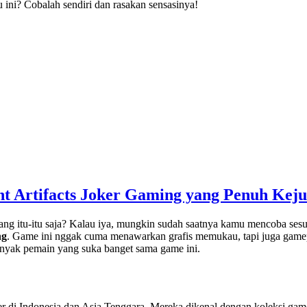
 ini? Cobalah sendiri dan rasakan sensasinya!
nt Artifacts Joker Gaming yang Penuh Kej
ng itu-itu saja? Kalau iya, mungkin sudah saatnya kamu mencoba sesu
ng
. Game ini nggak cuma menawarkan grafis memukau, tapi juga gamepl
banyak pemain yang suka banget sama game ini.
r di Indonesia dan Asia Tenggara. Mereka dikenal dengan koleksi game 