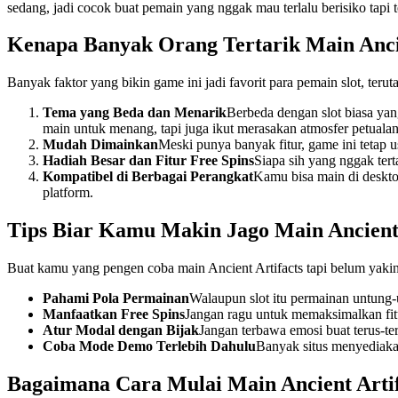
sedang, jadi cocok buat pemain yang nggak mau terlalu berisiko tapi
Kenapa Banyak Orang Tertarik Main Anci
Banyak faktor yang bikin game ini jadi favorit para pemain slot, teru
Tema yang Beda dan Menarik
Berbeda dengan slot biasa yan
main untuk menang, tapi juga ikut merasakan atmosfer petualan
Mudah Dimainkan
Meski punya banyak fitur, game ini tetap u
Hadiah Besar dan Fitur Free Spins
Siapa sih yang nggak terta
Kompatibel di Berbagai Perangkat
Kamu bisa main di deskto
platform.
Tips Biar Kamu Makin Jago Main Ancient 
Buat kamu yang pengen coba main Ancient Artifacts tapi belum yakin 
Pahami Pola Permainan
Walaupun slot itu permainan untung
Manfaatkan Free Spins
Jangan ragu untuk memaksimalkan fitu
Atur Modal dengan Bijak
Jangan terbawa emosi buat terus-te
Coba Mode Demo Terlebih Dahulu
Banyak situs menyediakan
Bagaimana Cara Mulai Main Ancient Arti