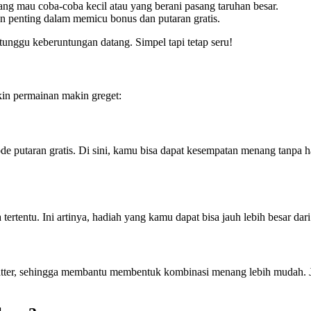
ang mau coba-coba kecil atau yang berani pasang taruhan besar.
n penting dalam memicu bonus dan putaran gratis.
tunggu keberuntungan datang. Simpel tapi tetap seru!
kin permainan makin greget:
e putaran gratis. Di sini, kamu bisa dapat kesempatan menang tanpa ha
tertentu. Ini artinya, hadiah yang kamu dapat bisa jauh lebih besar d
atter, sehingga membantu membentuk kombinasi menang lebih mudah. J