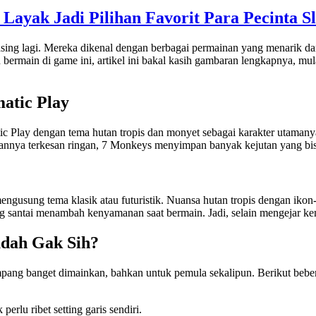
ayak Jadi Pilihan Favorit Para Pecinta Sl
k asing lagi. Mereka dikenal dengan berbagai permainan yang menarik d
rmain di game ini, artikel ini bakal kasih gambaran lengkapnya, mulai
atic Play
atic Play dengan tema hutan tropis dan monyet sebagai karakter utama
ilannya terkesan ringan, 7 Monkeys menyimpan banyak kejutan yang bis
engusung tema klasik atau futuristik. Nuansa hutan tropis dengan iko
yang santai menambah kenyamanan saat bermain. Jadi, selain mengejar k
dah Gak Sih?
ang banget dimainkan, bahkan untuk pemula sekalipun. Berikut bebera
erlu ribet setting garis sendiri.