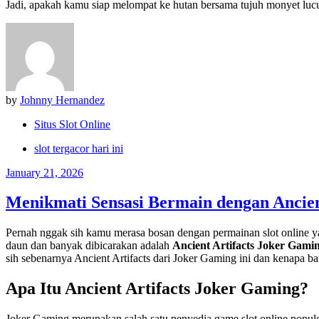
Jadi, apakah kamu siap melompat ke hutan bersama tujuh monyet lucu
by
Johnny Hernandez
Situs Slot Online
slot tergacor hari ini
January 21, 2026
Menikmati Sensasi Bermain dengan Ancie
Pernah nggak sih kamu merasa bosan dengan permainan slot online ya
daun dan banyak dibicarakan adalah
Ancient Artifacts Joker Gami
sih sebenarnya Ancient Artifacts dari Joker Gaming ini dan kenapa 
Apa Itu Ancient Artifacts Joker Gaming?
Joker Gaming merupakan salah satu penyedia game slot online popule