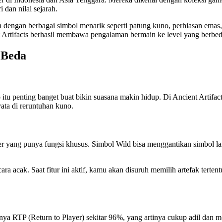
 dan nilai sejarah.
 dengan berbagai simbol menarik seperti patung kuno, perhiasan emas, 
t Artifacts berhasil membawa pengalaman bermain ke level yang berbed
 Beda
 itu penting banget buat bikin suasana makin hidup. Di Ancient Artifact
ata di reruntuhan kuno.
ter yang punya fungsi khusus. Simbol Wild bisa menggantikan simbol
ra acak. Saat fitur ini aktif, kamu akan disuruh memilih artefak terte
nya RTP (Return to Player) sekitar 96%, yang artinya cukup adil dan