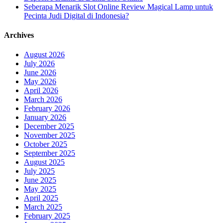
Seberapa Menarik Slot Online Review Magical Lamp untuk
Pecinta Judi Digital di Indonesia?
Archives
August 2026
July 2026
June 2026
May 2026
April 2026
March 2026
February 2026
January 2026
December 2025
November 2025
October 2025
September 2025
August 2025
July 2025
June 2025
May 2025
April 2025
March 2025
February 2025