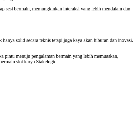
iap sesi bermain, memungkinkan interaksi yang lebih mendalam dan
hanya solid secara teknis tetapi juga kaya akan hiburan dan inovasi.
uka pintu menuju pengalaman bermain yang lebih memuaskan,
ermain slot karya Stakelogic.