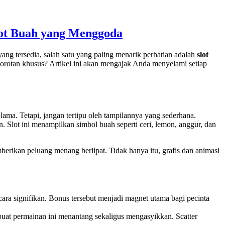
lot Buah yang Menggoda
yang tersedia, salah satu yang paling menarik perhatian adalah
slot
orotan khusus? Artikel ini akan mengajak Anda menyelami setiap
 lama. Tetapi, jangan tertipu oleh tampilannya yang sederhana.
Slot ini menampilkan simbol buah seperti ceri, lemon, anggur, dan
erikan peluang menang berlipat. Tidak hanya itu, grafis dan animasi
ara signifikan. Bonus tersebut menjadi magnet utama bagi pecinta
at permainan ini menantang sekaligus mengasyikkan. Scatter