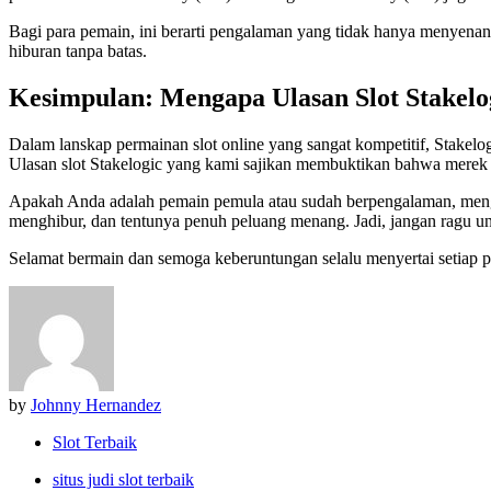
Bagi para pemain, ini berarti pengalaman yang tidak hanya menyena
hiburan tanpa batas.
Kesimpulan: Mengapa Ulasan Slot Stakelo
Dalam lanskap permainan slot online yang sangat kompetitif, Stakelo
Ulasan slot Stakelogic yang kami sajikan membuktikan bahwa merek i
Apakah Anda adalah pemain pemula atau sudah berpengalaman, meng
menghibur, dan tentunya penuh peluang menang. Jadi, jangan ragu u
Selamat bermain dan semoga keberuntungan selalu menyertai setiap 
by
Johnny Hernandez
Slot Terbaik
situs judi slot terbaik