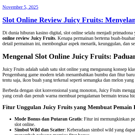
November 5, 2025
Slot Online Review Juicy Fruits: Menye
Di dunia hiburan kasino digital, slot online selalu menjadi primadona
online review Juicy Fruits
. Kenapa permainan bertema buah-buahan 
detail permainan ini, membongkar aspek menarik, keunggulan, dan sel
Mengenal Slot Online Juicy Fruits: Padu
Juicy Fruits adalah salah satu slot online yang mengusung konsep kla
Pengembang game modern telah menambahkan bumbu dan fitur baru yang
tentu saja, ikon buah yang terkenal seperti semangka dan melon yan
Berbeda dengan slot konvensional yang monoton, Juicy Fruits menggab
yang cerah dan penuh warna membuat pengalaman bermain terasa hi
Fitur Unggulan Juicy Fruits yang Membuat Pemain 
Mode Bonus dan Putaran Gratis
: Fitur ini memungkinkan pe
slot online.
Simbol Wild dan Scatter
: Keberadaan simbol wild yang dapa