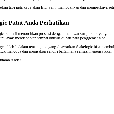
ngkan tapi juga kaya akan fitur yang memudahkan dan memperkaya set
gic Patut Anda Perhatikan
gic berhasil menorehkan prestasi dengan menawarkan produk yang tidak 
ni layak mendapatkan tempat khusus di hati para penggemar slot.
enal lebih dalam tentang apa yang ditawarkan Stakelogic bisa memb
ntuk mencoba dan merasakan sendiri bagaimana sensasi mengasyikkan b
putaran Anda!