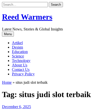
Skip
to
content
Reed Warmers
Latest News, Stories & Global Insights
Menu
Artikel
Design
Education
Science
Technology
About Us
Contact Us
Privacy Policy
Home
»
situs judi slot terbaik
Tag:
situs judi slot terbaik
December 6, 2025