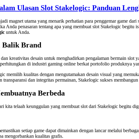
alam Ulasan Slot Stakelogic: Panduan Len
njadi magnet utama yang menarik perhatian para penggemar game dari se
 Jika Anda penasaran tentang apa yang membuat slot Stakelogic begit
gic
untuk Anda.
i Balik Brand
dan kreativitas desain untuk menghadirkan pengalaman bermain slot ya
erhitungkan di industri gaming online berkat portofolio produknya yang
gic memilih kualitas dengan mengutamakan desain visual yang memukau
transparansi dan integritas permainan, Stakelogic sukses membangun r
 Membuatnya Berbeda
ri kita telaah keunggulan yang membuat slot dari Stakelogic begitu dig
astikan setiap game dapat dimainkan dengan lancar melalui berbagai 
a mengorbankan kualitas grafis.