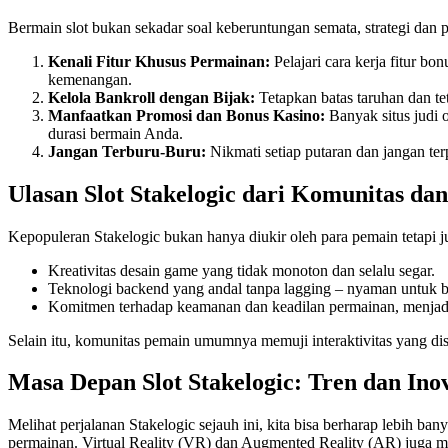
Bermain slot bukan sekadar soal keberuntungan semata, strategi dan
Kenali Fitur Khusus Permainan:
Pelajari cara kerja fitur b
kemenangan.
Kelola Bankroll dengan Bijak:
Tetapkan batas taruhan dan te
Manfaatkan Promosi dan Bonus Kasino:
Banyak situs judi 
durasi bermain Anda.
Jangan Terburu-Buru:
Nikmati setiap putaran dan jangan ter
Ulasan Slot Stakelogic dari Komunitas dan
Kepopuleran Stakelogic bukan hanya diukir oleh para pemain tetapi ju
Kreativitas desain game yang tidak monoton dan selalu segar.
Teknologi backend yang andal tanpa lagging – nyaman untuk b
Komitmen terhadap keamanan dan keadilan permainan, menjadika
Selain itu, komunitas pemain umumnya memuji interaktivitas yang di
Masa Depan Slot Stakelogic: Tren dan Ino
Melihat perjalanan Stakelogic sejauh ini, kita bisa berharap lebih ban
permainan. Virtual Reality (VR) dan Augmented Reality (AR) juga m