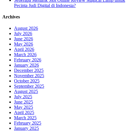
Seberapa Menarik Slot Online Review Magical Lamp untuk
Pecinta Judi Digital di Indonesia?
Archives
August 2026
July 2026
June 2026
May 2026
April 2026
March 2026
February 2026
January 2026
December 2025
November 2025
October 2025
September 2025
August 2025
July 2025
June 2025
May 2025
April 2025
March 2025
February 2025
January 2025