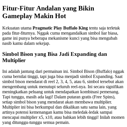
Fitur-Fitur Andalan yang Bikin
Gameplay Makin Hot
Kekuatan utama
Pragmatic Play Buffalo King
tentu saja terletak
pada fitur-fiturnya. Nggak cuma mengandalkan simbol liar biasa,
game ini punya beberapa mekanisme kunci yang bisa mengubah
nasib kamu dalam sekejap.
Simbol Bison yang Bisa Jadi Expanding dan
Multiplier
Ini adalah jantung dari permainan ini. Simbol Bison (Buffalo) nggak
cuma bernilai tinggi, tapi juga bisa menjadi simbol Expanding. Saat
simbol bison mendarat di reel 2, 3, 4, 5, atau 6, simbol tersebut akan
mengembang untuk menutupi seluruh reel-nya. Ini secara signifikan
meningkatkan peluang untuk mendapatkan kombinasi pemenang.
Tapi tunggu, masih ada lagi! Dalam putaran gratis (Free Spins),
setiap simbol bison yang mendarat akan membawa multiplier.
Multiplier ini bisa berkumpul dan dikalikan satu sama lain, yang
artinya potensi kemenangan kamu bisa meledak-ledak sampai
mencapai multiplier x5, x10, atau bahkan lebih tinggi! Inilah momen
yang ditunggu-tunggu semua pemain.