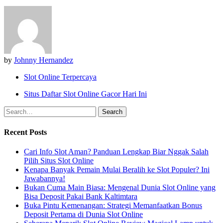
by
Johnny Hernandez
Slot Online Terpercaya
Situs Daftar Slot Online Gacor Hari Ini
Recent Posts
Cari Info Slot Aman? Panduan Lengkap Biar Nggak Salah
Pilih Situs Slot Online
Kenapa Banyak Pemain Mulai Beralih ke Slot Populer? Ini
Jawabannya!
Bukan Cuma Main Biasa: Mengenal Dunia Slot Online yang
Bisa Deposit Pakai Bank Kaltimtara
Buka Pintu Kemenangan: Strategi Memanfaatkan Bonus
Deposit Pertama di Dunia Slot Online