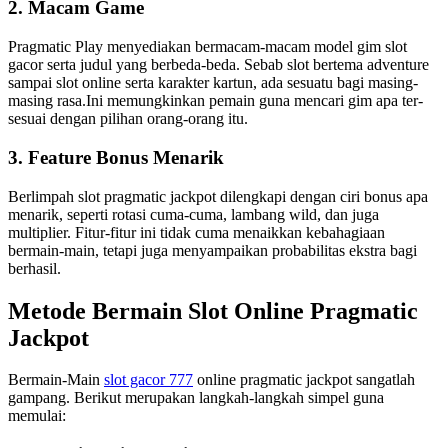
2. Macam Game
Pragmatic Play menyediakan bermacam-macam model gim slot
gacor serta judul yang berbeda-beda. Sebab slot bertema adventure
sampai slot online serta karakter kartun, ada sesuatu bagi masing-
masing rasa.Ini memungkinkan pemain guna mencari gim apa ter-
sesuai dengan pilihan orang-orang itu.
3. Feature Bonus Menarik
Berlimpah slot pragmatic jackpot dilengkapi dengan ciri bonus apa
menarik, seperti rotasi cuma-cuma, lambang wild, dan juga
multiplier. Fitur-fitur ini tidak cuma menaikkan kebahagiaan
bermain-main, tetapi juga menyampaikan probabilitas ekstra bagi
berhasil.
Metode Bermain Slot Online Pragmatic
Jackpot
Bermain-Main
slot gacor 777
online pragmatic jackpot sangatlah
gampang. Berikut merupakan langkah-langkah simpel guna
memulai: